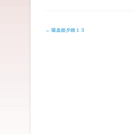
投稿ナビゲーション
←
吸血姫夕維１３