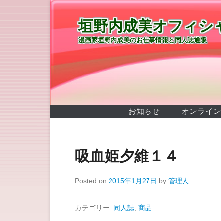
垣野内成美オフィシ
漫画家垣野内成美のお仕事情報と同人誌通販
第1メニュー
コンテンツへ移動
お知らせ
オンライン
吸血姫夕維１４
Posted on
2015年1月27日
by
管理人
カテゴリー:
同人誌
,
商品