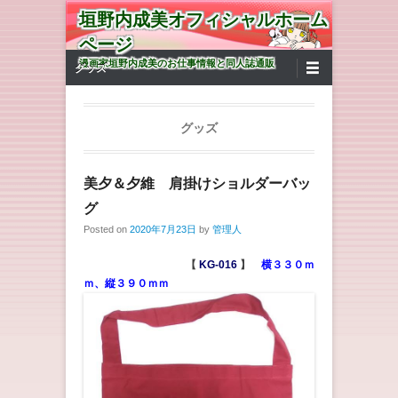
垣野内成美オフィシャルホーム
ページ
第1メニュー
コンテンツへ移動
漫画家垣野内成美のお仕事情報と同人誌通販
グッズ
グッズ
美夕＆夕維 肩掛けショルダーバッ
グ
Posted on
2020年7月23日
by
管理人
【
KG-016
】
横３３０ｍ
ｍ、縦３９０ｍｍ