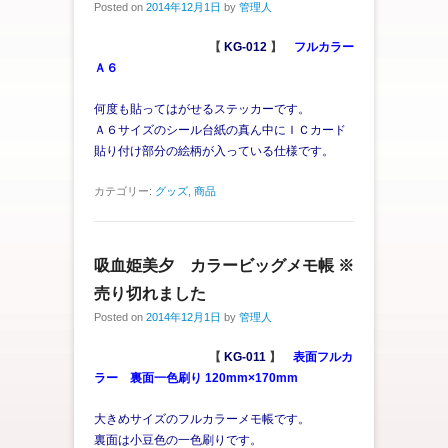
Posted on
2014年12月1日
by
管理人
【
KG-012
】
フルカラー
Ａ６
何度も貼ってはがせるステッカーです。
Ａ６サイズのシール台紙の真ん中にＩＣカード
貼り付け部分の絵柄が入っている仕様です。
カテゴリー:
グッズ
,
商品
吸血姫美夕 カラービッグメモ帳 ※
売り切れました
Posted on
2014年12月1日
by
管理人
【
KG-011
】
表面フルカ
ラー 裏面一色刷り
120mm×170mm
大きめサイズのフルカラーメモ帳です。
裏面は小豆色の一色刷りです。