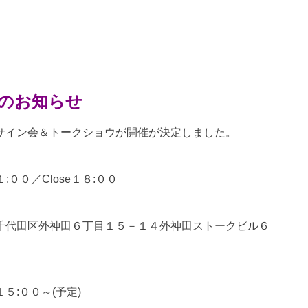
催のお知らせ
サイン会＆トークショウが開催が決定しました。
００／Close１８:００
千代田区外神田６丁目１５－１４外神田ストークビル６
:００～(予定)