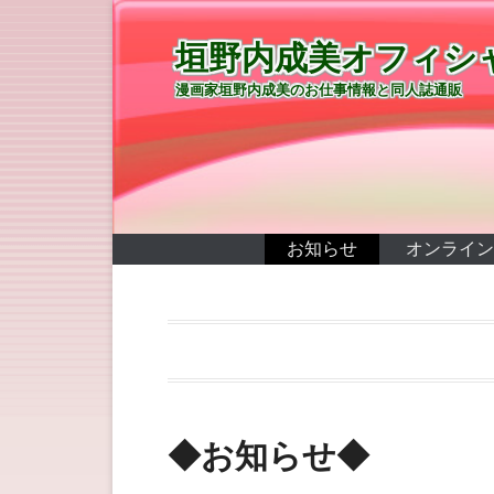
垣野内成美オフィシ
漫画家垣野内成美のお仕事情報と同人誌通販
第1メニュー
コンテンツへ移動
お知らせ
オンライン
◆お知らせ◆