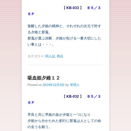
【
KB-033
】
Ｂ５／３
６Ｐ
覚醒した夕姫の精神と、それぞれの次元で対す
る夕維と那蒐。
那蒐が選ぶ決断、夕維が告げる一番大切にした
い事とは・・・。
カテゴリー:
同人誌
,
商品
吸血姫夕維１２
Posted on
2014年12月3日
by
管理人
【
KB-032
】
Ｂ５／３
６Ｐ
早良と共に早姫の血が夕姫と一つになり
夕姫から分かたれた躬行に那嵬は人としての命
の全うを願う。