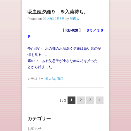
吸血姫夕維９ ※入荷待ち。
Posted on
2014年12月3日
by
管理人
【
KB-028
】
Ｂ５／３６
Ｐ
夢か現か、水の都の水底深く夕維は遠い昔の記
憶を見る―…
霧の中、ある父息子が小さな赤ん坊を拾ったこ
とから始まった―…
カテゴリー:
同人誌
,
商品
投稿ナビゲーション
1
2
3
»
1 / 3
カテゴリー
お知らせ