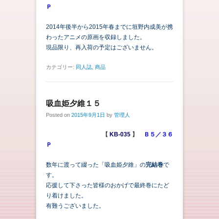
Ｐ
2014年後半から2015年春までに垣野内成美が携
わったアニメの原画を収録しました。
現品限り、再入荷の予定はございません。
カテゴリー:
同人誌
,
商品
吸血姫夕維１５
Posted on
2015年9月1日
by
管理人
【
KB-035
】
Ｂ５／３６
Ｐ
数年に渡って綴った「吸血姫夕維」の
完結巻
で
す。
応援して下さった皆様のおかげで最終巻にたど
り着けました。
有難うございました。