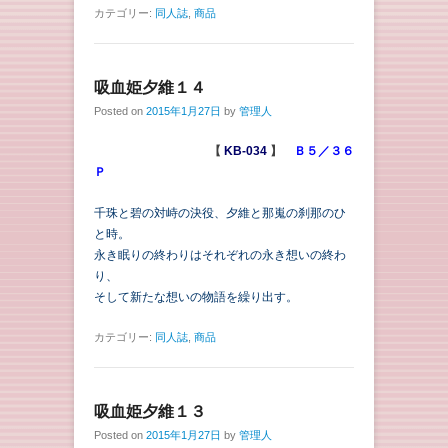
カテゴリー:
同人誌
,
商品
吸血姫夕維１４
Posted on
2015年1月27日
by
管理人
【
KB-034
】
Ｂ５／３６
Ｐ
千珠と碧の対峙の決役、夕維と那嵬の刹那のひ
と時。
永き眠りの終わりはそれぞれの永き想いの終わ
り、
そして新たな想いの物語を繰り出す。
カテゴリー:
同人誌
,
商品
吸血姫夕維１３
Posted on
2015年1月27日
by
管理人