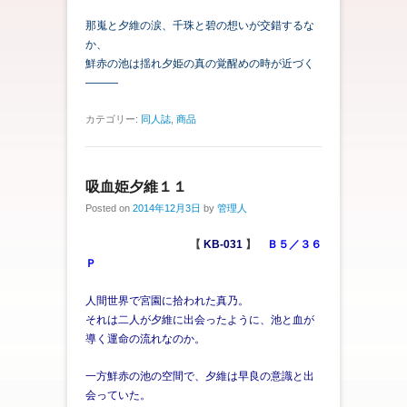
那嵬と夕維の涙、千珠と碧の想いが交錯するな
か、
鮮赤の池は揺れ夕姫の真の覚醒めの時が近づく
―――
カテゴリー:
同人誌
,
商品
吸血姫夕維１１
Posted on
2014年12月3日
by
管理人
【
KB-031
】
Ｂ５／３６
Ｐ
人間世界で宮園に拾われた真乃。
それは二人が夕維に出会ったように、池と血が
導く運命の流れなのか。
一方鮮赤の池の空間で、夕維は早良の意識と出
会っていた。