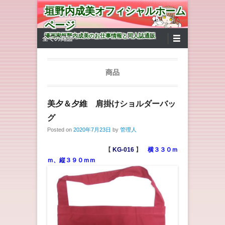
垣野内成美オフィシャルホーム
ページ
第1メニュー
コンテンツへ移動
漫画家垣野内成美のお仕事情報と同人誌通販
全ての商品
商品
美夕＆夕維 肩掛けショルダーバッ
グ
Posted on
2020年7月23日
by
管理人
【
KG-016
】
横３３０ｍ
ｍ、縦３９０ｍｍ