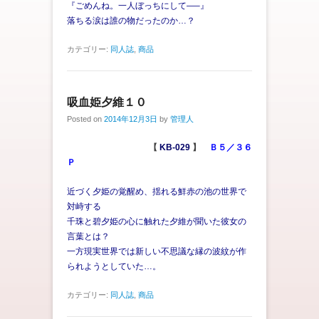
『ごめんね。一人ぼっちにして—–』
落ちる涙は誰の物だったのか…？
カテゴリー:
同人誌
,
商品
吸血姫夕維１０
Posted on
2014年12月3日
by
管理人
【
KB-029
】
Ｂ５／３６
Ｐ
近づく夕姫の覚醒め、揺れる鮮赤の池の世界で
対峙する
千珠と碧夕姫の心に触れた夕維が聞いた彼女の
言葉とは？
一方現実世界では新しい不思議な縁の波紋が作
られようとしていた…。
カテゴリー:
同人誌
,
商品