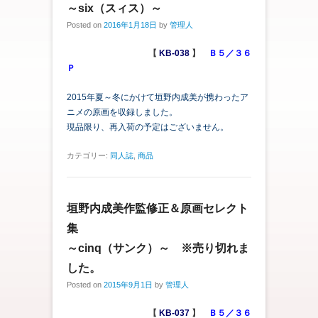
～six（スィス）～
Posted on
2016年1月18日
by
管理人
【
KB-038
】
Ｂ５／３６
Ｐ
2015年夏～冬にかけて垣野内成美が携わったア
ニメの原画を収録しました。
現品限り、再入荷の予定はございません。
カテゴリー:
同人誌
,
商品
垣野内成美作監修正＆原画セレクト
集
～cinq（サンク）～ ※売り切れま
した。
Posted on
2015年9月1日
by
管理人
【
KB-037
】
Ｂ５／３６