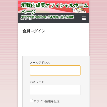
垣野内成美オフィシャルホーム
ページ
第1メニュー
コンテンツへ移動
漫画家垣野内成美のお仕事情報と同人誌通販
会員情報
会員ログイン
メールアドレス
パスワード
ログイン情報を記憶