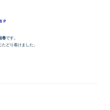
６Ｐ
結巻
です。
にたどり着けました。