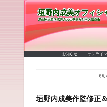
垣野内成美オフィシ
漫画家垣野内成美のお仕事情報と同人誌通販
第1メニュー
コンテンツへ移動
お知らせ
オンライン
月別
垣野内成美作監修正