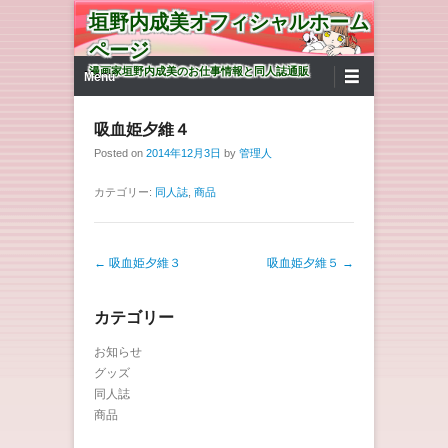
垣野内成美オフィシャルホーム
ページ
第1メニュー
コンテンツへ移動
漫画家垣野内成美のお仕事情報と同人誌通販
Menu
吸血姫夕維４
Posted on
2014年12月3日
by
管理人
カテゴリー:
同人誌
,
商品
投稿ナビゲーション
←
吸血姫夕維３
吸血姫夕維５
→
カテゴリー
お知らせ
グッズ
同人誌
商品