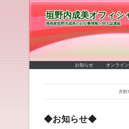
垣野内成美オフィシ
漫画家垣野内成美のお仕事情報と同人誌通販
第1メニュー
コンテンツへ移動
お知らせ
オンライン
月別
◆お知らせ◆