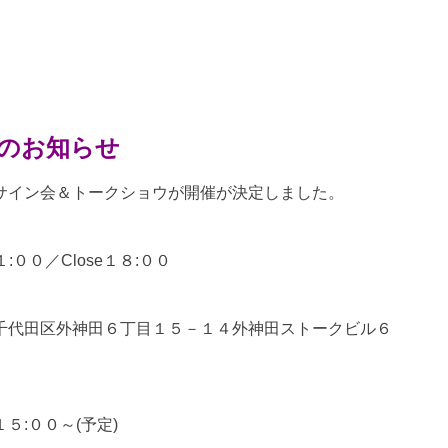
催のお知らせ
サイン会＆トークショウが開催が決定しました。
００／Close１８:００
千代田区外神田６丁目１５－１４外神田ストークビル６
:００～(予定)